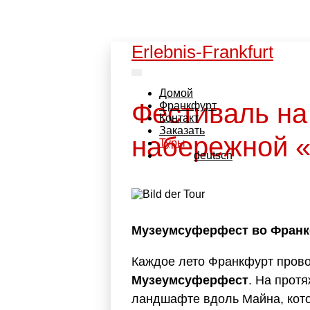
Erlebnis-Frankfurt
Домой
Фестиваль на
Франкфурт
Контакт
Заказать
набережной 
Туры
deutsch
Музеумсуферфест во Франкф
Каждое лето Франкфурт прово
Музеумсуферфест
. На прот
ландшафте вдоль Майна, кот