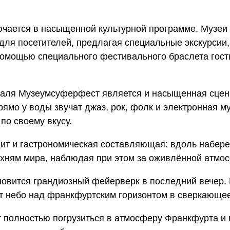
чается в насыщенной культурной программе. Музеи
для посетителей, предлагая специальные экскурсии,
помощью специального фестивального браслета гости
аля Музеумсуферфест является и насыщенная сцен
мо у воды звучат джаз, рок, фолк и электронная му
по своему вкусу.
ит и гастрономическая составляющая: вдоль набере
ухням мира, наблюдая при этом за оживлённой атмос
овится грандиозный фейерверк в последний вечер.
 небо над франкфуртским горизонтом в сверкающее
 полностью погрузиться в атмосферу Франкфурта и п