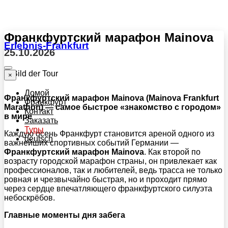
Франкфуртский марафон Mainova
Erlebnis-Frankfurt
25.10.2026
×
Домой
Франкфуртский марафон Mainova (Mainova Frankfurt
Франкфурт
Marathon) — самое быстрое «знакомство с городом»
Контакт
в мире
Заказать
Туры
Каждую осень Франкфурт становится ареной одного из
deutsch
важнейших спортивных событий Германии —
Франкфуртский марафон Mainova
. Как второй по
возрасту городской марафон страны, он привлекает как
профессионалов, так и любителей, ведь трасса не только
ровная и чрезвычайно быстрая, но и проходит прямо
через сердце впечатляющего франкфуртского силуэта
небоскрёбов.
Главные моменты дня забега