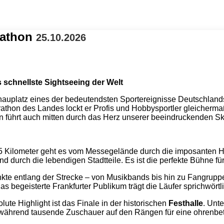
rathon
25.10.2026
 schnellste Sightseeing der Welt
hauplatz eines der bedeutendsten Sportereignisse Deutschlan
arathon des Landes lockt er Profis und Hobbysportler gleicherma
rn führt auch mitten durch das Herz unserer beeindruckenden Sk
 Kilometer geht es vom Messegelände durch die imposanten 
d durch die lebendigen Stadtteile. Es ist die perfekte Bühne für
kte entlang der Strecke – von Musikbands bis hin zu Fangru
s begeisterte Frankfurter Publikum trägt die Läufer sprichwörtli
ute Highlight ist das Finale in der historischen
Festhalle
. Unte
n, während tausende Zuschauer auf den Rängen für eine ohre