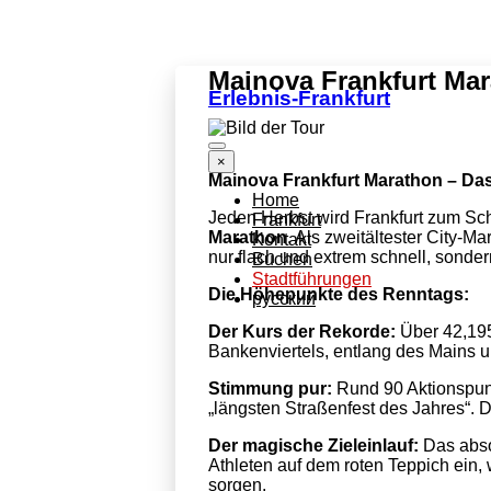
Mainova Frankfurt Ma
Erlebnis-Frankfurt
×
Mainova Frankfurt Marathon – Das
Home
Jeden Herbst wird Frankfurt zum Sc
Frankfurt
Marathon
. Als zweitältester City-M
Kontakt
nur flach und extrem schnell, sonde
Buchen
Stadtführungen
Die Höhepunkte des Renntags:
pусский
Der Kurs der Rekorde:
Über 42,195
Bankenviertels, entlang des Mains un
Stimmung pur:
Rund 90 Aktionspun
„längsten Straßenfest des Jahres“. Da
Der magische Zieleinlauf:
Das absol
Athleten auf dem roten Teppich ei
sorgen.