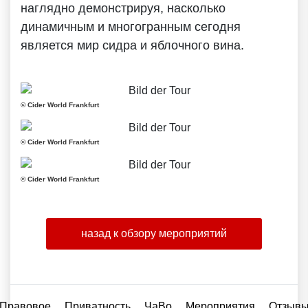
наглядно демонстрируя, насколько
динамичным и многогранным сегодня
является мир сидра и яблочного вина.
© Cider World Frankfurt
© Cider World Frankfurt
© Cider World Frankfurt
назад к обзору мероприятий
Правовое
Приватность
ЧаВо
Мероприятия
Отзыв