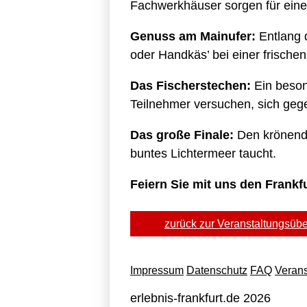
Fachwerkhäuser sorgen für ein
Genuss am Mainufer:
Entlang d
oder Handkäs’ bei einer frische
Das Fischerstechen:
Ein besond
Teilnehmer versuchen, sich gege
Das große Finale:
Den krönende
buntes Lichtermeer taucht.
Feiern Sie mit uns den Frankf
zurück zur Veranstaltungsübe
Impressum
Datenschutz
FAQ
Verans
erlebnis-frankfurt.de 2026