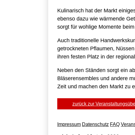
Kulinarisch hat der Markt einig
ebenso dazu wie wärmende Geträn
sorgt für wohlige Momente bei
Auch traditionelle Handwerkskun
getrockneten Pflaumen, Nüssen u
ihren festen Platz in der region
Neben den Ständen sorgt ein a
Bläserensembles und andere mus
Zeit und machen den Markt zu e
zurück zur Veranstaltungsübe
Impressum
Datenschutz
FAQ
Verans